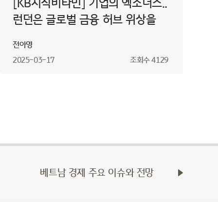
[KB지식비타민] 기업의 엑소더스..
런던은 글로벌 금융 허브 위상을
지켜낼 수 있을까?
전아영
2025-03-17
조회수
4129
베트남 경제 주요 이슈와 전망