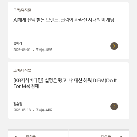
고객/디지털
AI에게 선택 받는 브랜드: 클릭이 사라진 시대의 마케팅
류혜라
2026-06-01
조회수
4893
고객/디지털
[KB지식비타민] 설명은 됐고, 나 대신 해줘 DIFM(Do It
For Me)경제
강윤정
2026-05-18
조회수
4487