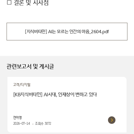
□ 결론 및 시사점
[지식비타민] AI는 모르는 인간의 마음_2604.pdf
관련보고서 및 게시글
고객/디지털
[KB지식비타민] AI시대, 인재상이 변하고 있다
전아영
2026-07-14
조회수
3072