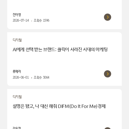
전아영
2026-07-14
조회수
1596
디지털
AI에게 선택 받는 브랜드: 클릭이 사라진 시대의 마케팅
류혜라
2026-06-01
조회수
3064
디지털
설명은 됐고, 나 대신 해줘 DIFM(Do It For Me)경제
강윤정