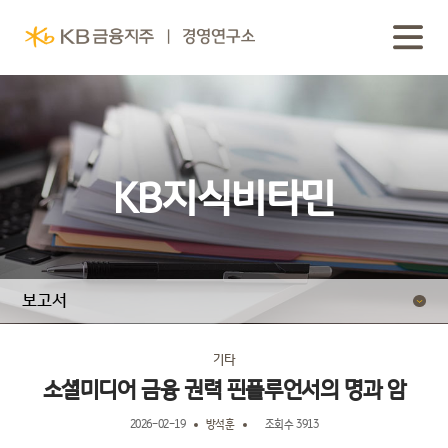
KB지식비타민
보고서
동영상 보고서
기타
소셜미디어 금융 권력 핀플루언서의 명과 암
2026-02-19
방석훈
조회수 3913