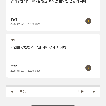
귀여우면 다야, MZ감성을 터치한 글로벌 금융 캐릭터
강윤정
2025-09-22
조회수
3949
기타
기업의 로컬화 전략과 지역 경제 활성화
전아영
2025-08-11
조회수
3806
이전글
다음글