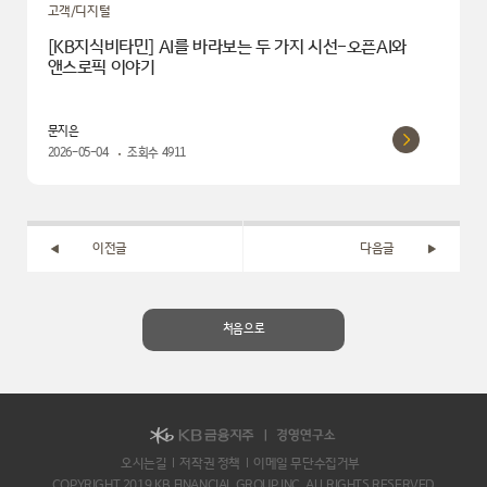
고객/디지털
[KB지식비타민] AI를 바라보는 두 가지 시선-오픈AI와
앤스로픽 이야기
문지은
2026-05-04
조회수
4911
이전글
다음글
처음으로
오시는길
저작권 정책
이메일 무단수집거부
COPYRIGHT 2019 KB FINANCIAL GROUP INC. ALLRIGHTS RESERVED