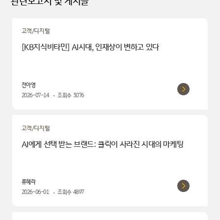
관련보고서 및 게시글
고객/디지털
[KB지식비타민] AI시대, 인재상이 변하고 있다
전아영
2026-07-14
조회수
3076
고객/디지털
AI에게 선택 받는 브랜드: 클릭이 사라진 시대의 마케팅
류혜라
2026-06-01
조회수
4897