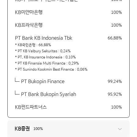
KB미얀마은행
100%
KB프라삭은행
100%
PT Bank KB Indonesia Tbk
66.88%
KB국민은행 :
66.88%
PT KB Valbury Sekuritas :
0.24%
PT. KB Insurance Indonesia :
0.10%
PT KB Finansia Multi Finance :
0.29%
PT Sunindo Kookmin Best Finance :
0.06%
PT Bukopin Finance
99.24%
PT Bank Bukopin Syariah
95.92%
KB펀드파트너스
100%
KB증권
100%