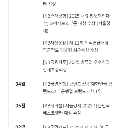
터 선정
[KB손해보험] 2025 서경 참보험인대
상, 소비자보호부문 대상 수상 (서울경
제)
[KB자산운용] 제 11회 퇴직연금대상
연금펀드 TDF형 최우수상 수상
[KB금융지주] 2025 밸류업 우수기업
경제부총리상
04월
[KB국민은행] 브랜드스탁 '대한민국 브
랜드스타' 은행업 브랜드가치 1위
03월
[KB캐피탈] 서울경제 2025 대한민국
베스트뱅커 대상 수상
02월
[KB국민카드] 2025년 제 27차 '한국