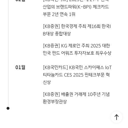
산업의 브랜드파워(K-BPI) 체크카드
부문 2년 연속 1위
[KB증권] 한국경제 주최 제16회 한국I
B대상 종합대상
[KB증권] KG 제로인 주최 2025 대한
민국 펀드 어워즈 투자자보호 최우수상
01월
[KB국민카드] KB국민 스카이패스 IoT
티타늄카드 CES 2025 핀테크부문 혁
신상
[KB증권] 배출권 거래제 10주년 기념
환경부장관상
Go to