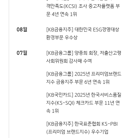
객만족도(KCSI) 조사 중고차플랫폼 부
문 4년 연속 1위
08월
[KB금융지주] 대한민국 ESG경영대상
환경부문 우수상
07월
[KB금융그룹] 양종희 회장, 저출산고령
사회위원회 감사패 수여
[KB금융그룹] 2025년 프리미엄브랜드
지수 금융지주 부문 6년 연속 1위
[KB국민카드] 2025년 한국서비스품질
지수(KS-SQI) 체크카드 부문 11년 연
속 1위
[KB금융지주] 한국표준협회 KS-PBI
(프리미엄 브랜드지수) 우수기업